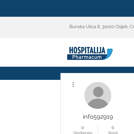
Bunska Ulica 8, 31000 Osijek, C
Više radnji
info592919
0
0
Sljedbenika
Slijedi