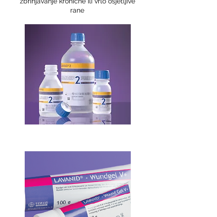
zbrinjavanje kronične ili vrlo osjetljive
rane
LAVANID otopine