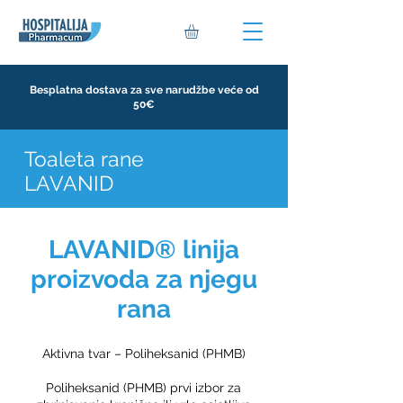
Besplatna dostava za sve narudžbe veće od
50€
Toaleta rane
LAVANID
LAVANID® linija
proizvoda za njegu
rana
Aktivna tvar – Poliheksanid (PHMB)
Poliheksanid (PHMB) prvi izbor za