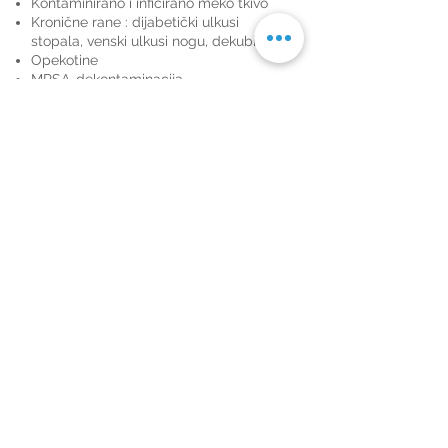
Kontaminirano i inficirano meko tkivo
Kronične rane : dijabetički ulkusi
stopala, venski ulkusi nogu, dekubitusi
Opekotine
MRSA-dekontaminacija
Traumatske rane, npr. posjekotine,
razderotine
V.A.C.-Instilacijska terapija
Na početku svakog zbrinjavanja rane,
sa svakom zamjenom obloga
Izjava o privatnosti
Pravilnik o kolačićima
Online rješavanje sporova
Prikupljanje i obrada osobnih podataka
Opći uvjeti internetske kupovine
©
2024-2026
by Hospitalija
Pharmacum