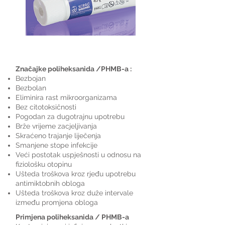
LAVANID
gelovi za rane
Značajke poliheksanida /PHMB-a :
Bezbojan
Bezbolan
Eliminira rast mikroorganizama
Bez citotoksičnosti
Pogodan za dugotrajnu upotrebu
Brže vrijeme zacjeljivanja
Skraćeno trajanje liječenja
Smanjene stope infekcije
Veći postotak uspješnosti u odnosu na
fiziološku otopinu
Ušteda troškova kroz rjeđu upotrebu
antimiktobnih obloga
Ušteda troškova kroz duže intervale
između promjena obloga
Primjena poliheksanida / PHMB-a