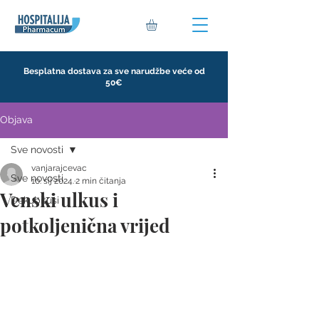
Besplatna dostava za sve narudžbe veće od
50€
Objava
Sve novosti
vanjarajcevac
Sve novosti
10. sij 2024.
2 min čitanja
Venski ulkus i
Dekubitusi
potkoljenična vrijed