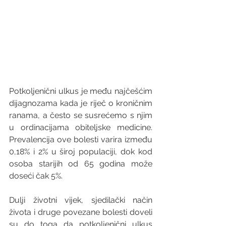
Potkoljenični ulkus je među najčešćim 
dijagnozama kada je riječ o kroničnim 
ranama, a često se susrećemo s njim 
u ordinacijama obiteljske medicine. 
Prevalencija ove bolesti varira između 
0,18% i 2% u široj populaciji, dok kod 
osoba starijih od 65 godina može 
doseći čak 5%.
Dulji životni vijek, sjedilački način 
života i druge povezane bolesti doveli 
su do toga da potkoljenični ulkus 