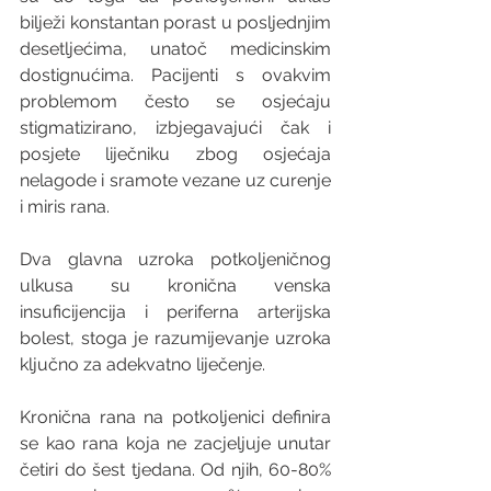
bilježi konstantan porast u posljednjim 
desetljećima, unatoč medicinskim 
dostignućima. Pacijenti s ovakvim 
problemom često se osjećaju 
stigmatizirano, izbjegavajući čak i 
posjete liječniku zbog osjećaja 
nelagode i sramote vezane uz curenje 
i miris rana.
Dva glavna uzroka potkoljeničnog 
ulkusa su kronična venska 
insuficijencija i periferna arterijska 
bolest, stoga je razumijevanje uzroka 
ključno za adekvatno liječenje.
Kronična rana na potkoljenici definira 
se kao rana koja ne zacjeljuje unutar 
četiri do šest tjedana. Od njih, 60-80% 