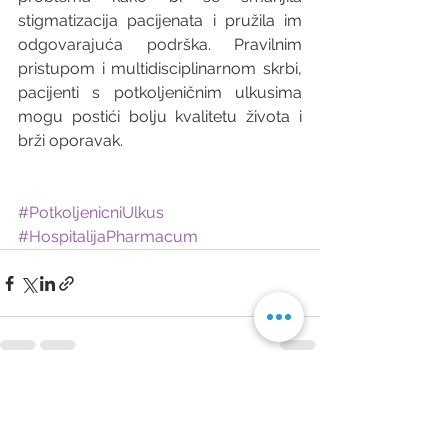
stigmatizacija pacijenata i pružila im 
odgovarajuća podrška. Pravilnim 
pristupom i multidisciplinarnom skrbi, 
pacijenti s potkoljeničnim ulkusima 
mogu postići bolju kvalitetu života i 
brži oporavak.
#PotkoljenicniUlkus
#HospitalijaPharmacum
Prikaži sve
Nedavne objave