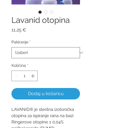
Lavanid otopina
Cijena
11,25 €
Pakiranje
*
Količina
*
Dodaj u košaricu
LAVANID® je sterilna izotonička 
otopina za ispiranje rana na bazi 
Ringerove otopine s 0,04% 