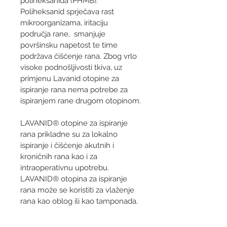
poliheksanida (PHMB). 
Poliheksanid sprječava rast 
mikroorganizama, iritaciju 
područja rane,  smanjuje 
površinsku napetost te time 
podržava čišćenje rana. Zbog vrlo 
visoke podnošljivosti tkiva, uz 
primjenu Lavanid otopine za 
ispiranje rana nema potrebe za 
ispiranjem rane drugom otopinom.
LAVANID® otopine za ispiranje 
rana prikladne su za lokalno 
ispiranje i čišćenje akutnih i 
kroničnih rana kao i za 
intraoperativnu upotrebu. 
LAVANID® otopina za ispiranje 
rana može se koristiti za vlaženje 
rana kao oblog ili kao tamponada.