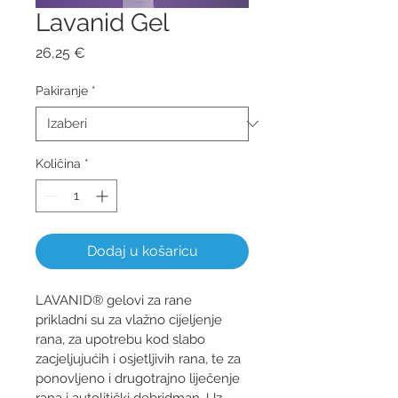
Lavanid Gel
Cijena
26,25 €
Pakiranje
*
Količina
*
Dodaj u košaricu
LAVANID® gelovi za rane 
prikladni su za vlažno cijeljenje 
rana, za upotrebu kod slabo 
zacjeljujućih i osjetljivih rana, te za 
ponovljeno i drugotrajno liječenje 
rana i autolitički debridman. Uz 