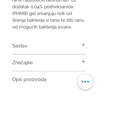
dodatak 0,04% poliheksanida 
(PHMB) gel smanjuju rizik od 
širenja bakterija iz rane te štiti ranu 
od mogućih bakterija izvana.
Sastav
Ringerova otopina, glicerin, 
Značajke
makrogol, hidroksietilceluloza, 
poliheksanid 0,04%.
Vlažno cijeljenje rana
Opis proizvoda
Bezbolan
Pogodan za višekratno i 
Sterilni gel za rane na bazi 
dugotrajno liječenje rana
Ringerove otopine,
Sprječava stvaranje biofilma
Autolitički debridman
PHMB 0,04 %
Izjava o privatnosti
Pravilnik o kolačićima