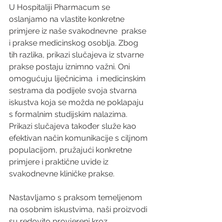
U Hospitaliji Pharmacum se 
oslanjamo na vlastite konkretne 
primjere iz naše svakodnevne  prakse 
i prakse medicinskog osoblja. Zbog 
tih razlika, prikazi slučajeva iz stvarne 
prakse postaju iznimno važni. Oni 
omogućuju liječnicima  i medicinskim 
sestrama da podijele svoja stvarna 
iskustva koja se možda ne poklapaju 
s formalnim studijskim nalazima. 
Prikazi slučajeva također služe kao 
efektivan način komunikacije s ciljnom 
populacijom, pružajući konkretne 
primjere i praktične uvide iz 
svakodnevne kliničke prakse.
Nastavljamo s praksom temeljenom 
na osobnim iskustvima, naši proizvodi 
su redovito provjereni kroz 