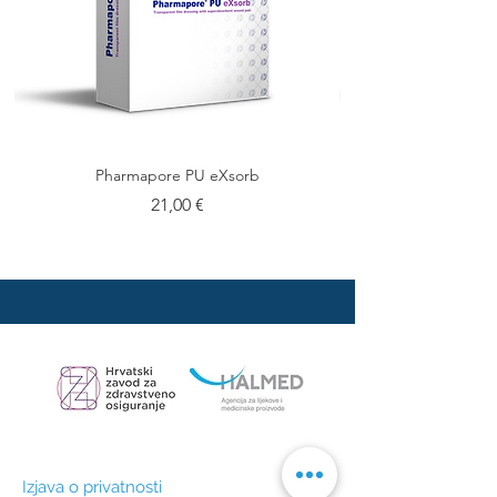
Pharmapore PU eXsorb
Cijena
21,00 €
Izjava o privatnosti